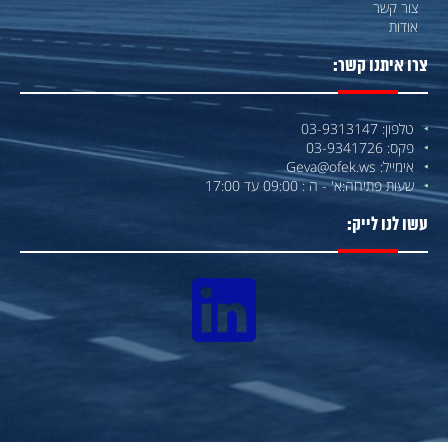
צור קשר
אודות
צרו איתנו קשר:
טלפון: 03-9313147
פקס: 03-9341726
אימייל: Geva@ofek.ws
שעות פתיחה:
א' - ה : 09:00 עד 17:00
עשו לנו לייק: